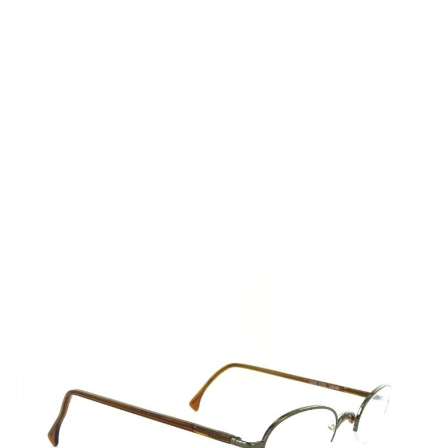
Auf Lager
Lieferzeit: 2-3 Werktage
200,00 €
Inkl. 19% MwSt.
,
zzgl.
Versandkosten
Menge
In den Warenkorb