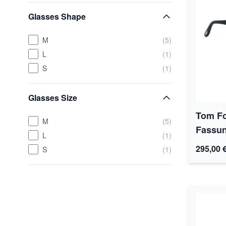
Glasses Shape
M
(5)
L
(1)
S
(1)
Glasses Size
Tom Fo
M
(5)
Fassun
L
(1)
295,00 
S
(1)