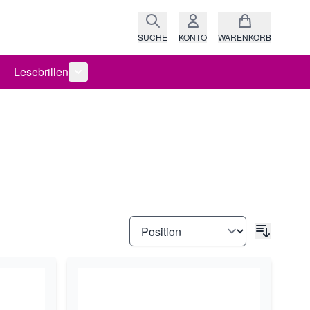
SUCHE
KONTO
WARENKORB
Lesebrillen
ro anzeigen
rie Raritäten anzeigen
termenü für Kategorie Fassungen anzeigen
Untermenü für Kategorie Lesebrillen anzeigen