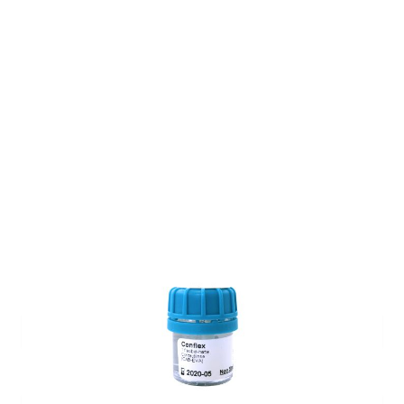
Auf Lager
Lieferzeit: ca. 1-2 Wochen
Korrektionswerte
Basiskurve
*
Dioptrie
*