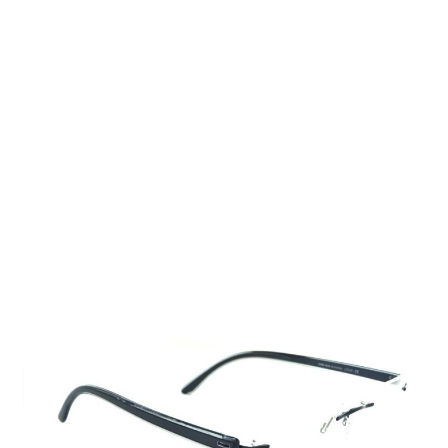
Auf Lager
Lieferzeit: 2-3 Werktage
269,00 €
Inkl. 19% MwSt.
,
zzgl.
Versandkosten
Menge
In den Warenkorb