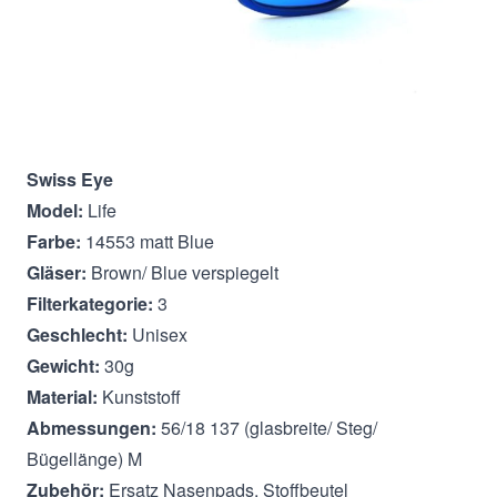
Beschreibung
Swiss Eye
Model:
Life
Farbe:
14553 matt Blue
Gläser:
Brown/ Blue verspiegelt
Filterkategorie:
3
Geschlecht:
Unisex
Gewicht:
30g
Material:
Kunststoff
Abmessungen:
56/18 137 (glasbreite/ Steg/
Bügellänge) M
Zubehör:
Ersatz Nasenpads, Stoffbeutel