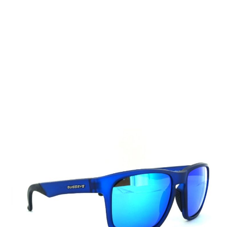
Auf Lager
Lieferzeit: 2-3 Werktage
79,00 €
Inkl. 19% MwSt.
,
zzgl.
Versandkosten
Menge
In den Warenkorb